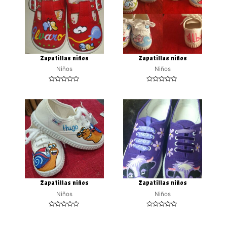
Zapatillas niños
Zapatillas niños
Niños
Niños
Valorado
Valorado
con
con
0
0
de
de
5
5
Zapatillas niños
Zapatillas niños
Niños
Niños
Valorado
Valorado
con
con
0
0