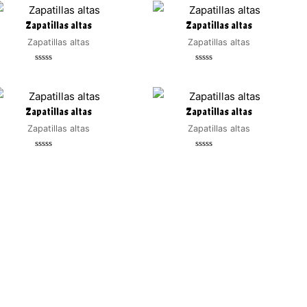
de
de
5
5
Zapatillas altas
Zapatillas altas
Zapatillas altas
Zapatillas altas
Valorado
Valorado
con
con
0
0
de
de
5
5
Zapatillas altas
Zapatillas altas
Zapatillas altas
Zapatillas altas
Valorado
Valorado
con
con
0
0
de
de
5
5