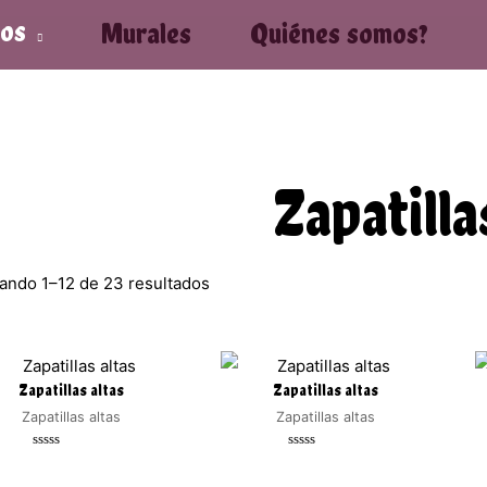
tos
Murales
Quiénes somos?
Zapatilla
ando 1–12 de 23 resultados
Zapatillas altas
Zapatillas altas
Zapatillas altas
Zapatillas altas
Valorado
Valorado
con
con
0
0