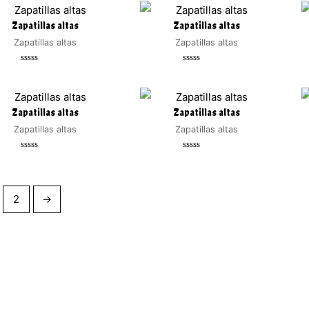
de
de
5
5
Zapatillas altas
Zapatillas altas
Zapatillas altas
Zapatillas altas
Valorado
Valorado
con
con
0
0
de
de
5
5
Zapatillas altas
Zapatillas altas
Zapatillas altas
Zapatillas altas
Valorado
Valorado
con
con
0
0
de
de
5
5
2
→