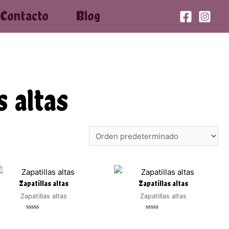
Contacto
Blog
s altas
Zapatillas altas
Zapatillas altas
Zapatillas altas
Zapatillas altas
Valorado
Valorado
con
con
0
0