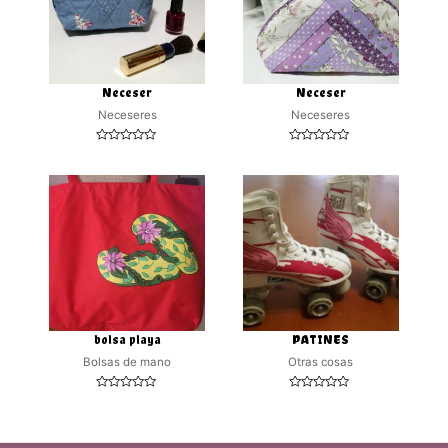
Neceser
Neceser
Neceseres
Neceseres
Valorado
Valorado
con
con
0
0
de
de
5
5
bolsa playa
PATINES
Bolsas de mano
Otras cosas
Valorado
Valorado
con
con
0
0
de
de
5
5