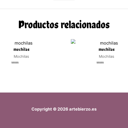
Productos relacionados
mochilas
mochilas
Mochilas
Mochilas
Valorado
Valorado
con
con
0
0
de
de
5
5
Copyright © 2026 artebierzo.es