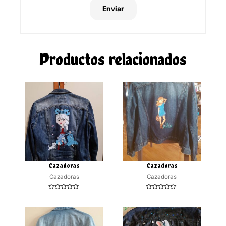
Productos relacionados
Cazadoras
Cazadoras
Cazadoras
Cazadoras
Valorado
Valorado
con
con
0
0
de
de
5
5