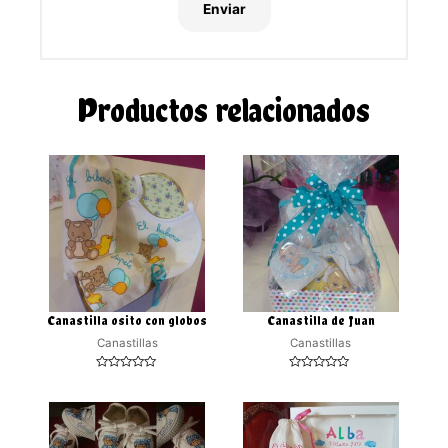
Productos relacionados
Canastilla osito con globos
Canastilla de Juan
Canastillas
Canastillas
Valorado
Valorado
con
con
0
0
de
de
5
5