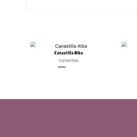
Canastilla Alba
Canastillas
Valorado
con
0
de
5