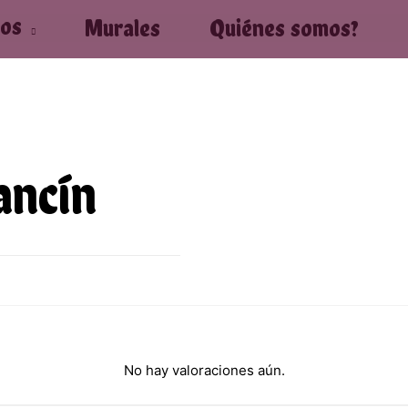
tos
Murales
Quiénes somos?
ancín
No hay valoraciones aún.