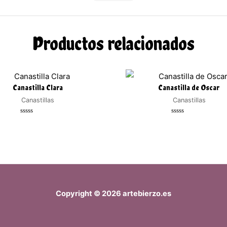
Productos relacionados
Canastilla Clara
Canastilla de Oscar
Canastillas
Canastillas
Valorado
Valorado
con
con
0
0
de
de
5
5
Copyright © 2026 artebierzo.es