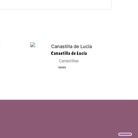
Canastilla de Lucía
Canastillas
Valorado
con
0
de
5