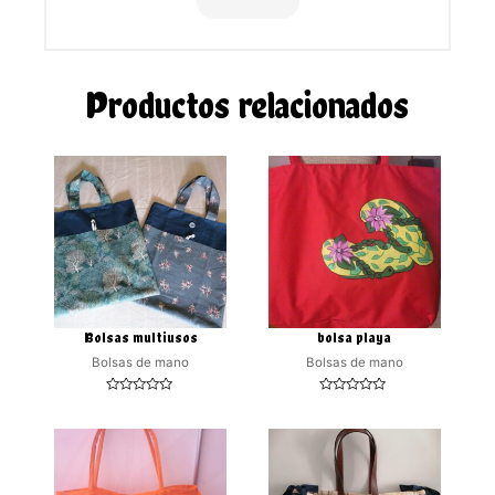
Productos relacionados
Bolsas multiusos
bolsa playa
Bolsas de mano
Bolsas de mano
Valorado
Valorado
con
con
0
0
de
de
5
5